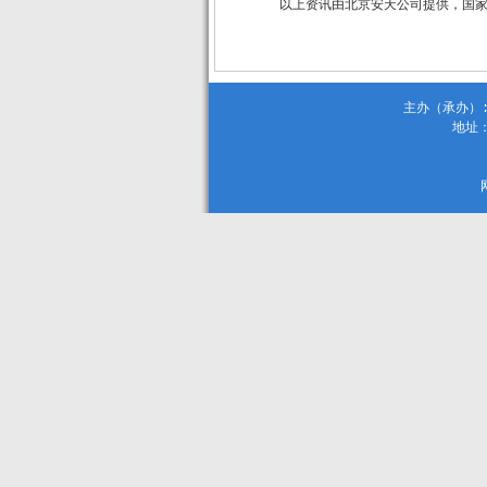
以上资讯由北京安天公司提供，国
主办（承办）:
地址：