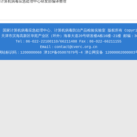
家计算机病毒应急处理中心研发部编译整理
 国家计算机病毒应急处理中心、计算机病毒防治产品检验实验室 版权所有 Copyright
天津市滨海高新区华苑产业区（环外）海泰大道20号研发楼A栋16楼-21楼 邮编：30
Tel：86-022-22100110/66211488 Fax：86-022-66211155
Email：contact@cverc.org.cn
网站标识码：1200000068 津ICP备05007879号-4 津公网安备 12000002000003