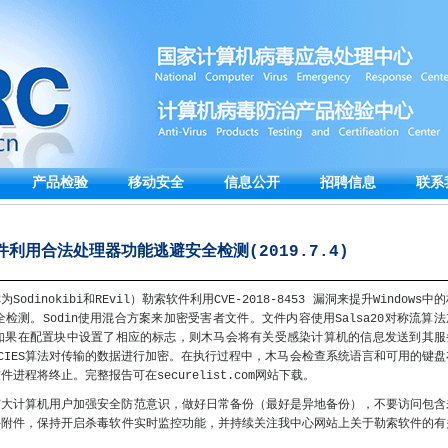
产品检验
移动安全
信息公开
招聘信息
联系
软件利用合法处理器功能逃避安全检测(2019.7.4)
odinokibi和REvil）勒索软件利用CVE-2018-8453 漏洞来提升Windows中
测。Sodin使用混合方案来加密受害者文件。文件内容使用Salsa20对称流算法
如果在配置块中设置了相应的标志，则木马会将有关受感染计算机的信息发送到其服
CIES算法对传输的数据进行加密。在执行过程中，木马会检查系统语言和可用的键盘
程将终止。完整报告可在securelist.com网站下载。
广大计算机用户加强安全防范意识，做好日常备份（最好是异地备份），不要访问包含
件附件，保持开启杀毒软件实时监控功能，并持续关注我中心网站上关于勒索软件的有