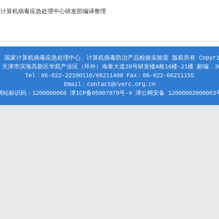
家计算机病毒应急处理中心研发部编译整理
 国家计算机病毒应急处理中心、计算机病毒防治产品检验实验室 版权所有 Copyright
天津市滨海高新区华苑产业区（环外）海泰大道20号研发楼A栋16楼-21楼 邮编：30
Tel：86-022-22100110/66211488 Fax：86-022-66211155
Email：contact@cverc.org.cn
网站标识码：1200000068 津ICP备05007879号-4 津公网安备 12000002000003