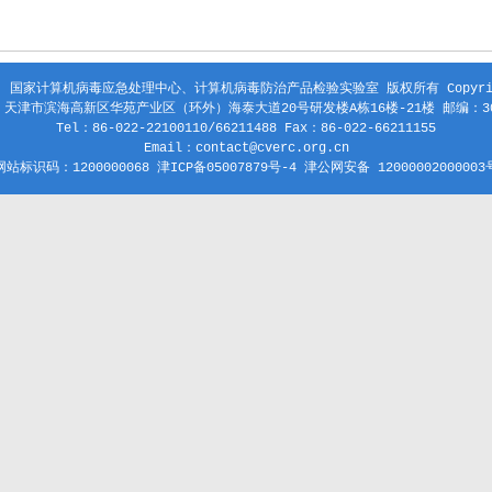
 国家计算机病毒应急处理中心、计算机病毒防治产品检验实验室 版权所有 Copyright
天津市滨海高新区华苑产业区（环外）海泰大道20号研发楼A栋16楼-21楼 邮编：30
Tel：86-022-22100110/66211488 Fax：86-022-66211155
Email：contact@cverc.org.cn
网站标识码：1200000068 津ICP备05007879号-4 津公网安备 12000002000003