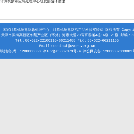
家计算机病毒应急处理中心研发部编译整理
 国家计算机病毒应急处理中心、计算机病毒防治产品检验实验室 版权所有 Copyright
天津市滨海高新区华苑产业区（环外）海泰大道20号研发楼A栋16楼-21楼 邮编：30
Tel：86-022-22100110/66211488 Fax：86-022-66211155
Email：contact@cverc.org.cn
网站标识码：1200000068 津ICP备05007879号-4 津公网安备 12000002000003