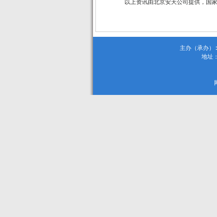
以上资讯由北京安天公司提供，国
主办（承办）:
地址：