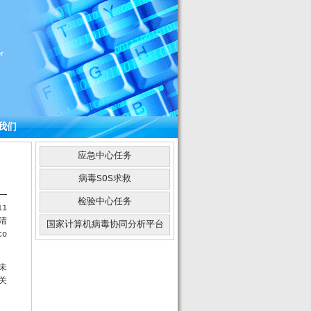
我们
应急中心任务
病毒SOS求救
检验中心任务
1
清
国家计算机病毒协同分析平台
o
未
关