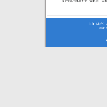
以上资讯由北京安天公司提供，国
主办（承办）:
地址：