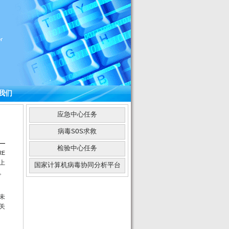
我们
应急中心任务
病毒SOS求救
检验中心任务
E
上
国家计算机病毒协同分析平台
。
未
关