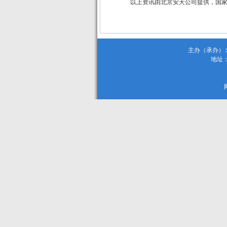
以上资讯由北京安天公司提供，国
主办（承办）:
地址：