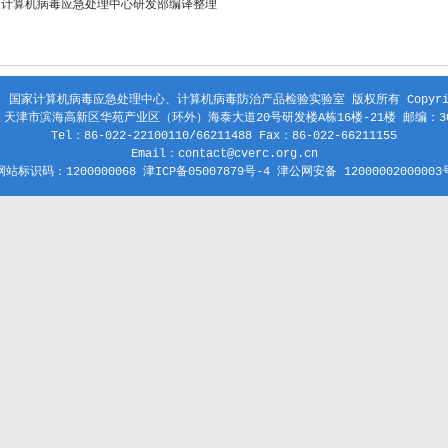
家计算机病毒应急处理中心研发部编译整理
 国家计算机病毒应急处理中心、计算机病毒防治产品检验实验室 版权所有 Copyright
天津市滨海高新区华苑产业区（环外）海泰大道20号研发楼A栋16楼-21楼 邮编：30
Tel：86-022-22100110/66211488 Fax：86-022-66211155
Email：contact@cverc.org.cn
网站标识码：1200000068 津ICP备05007879号-4 津公网安备 12000002000003