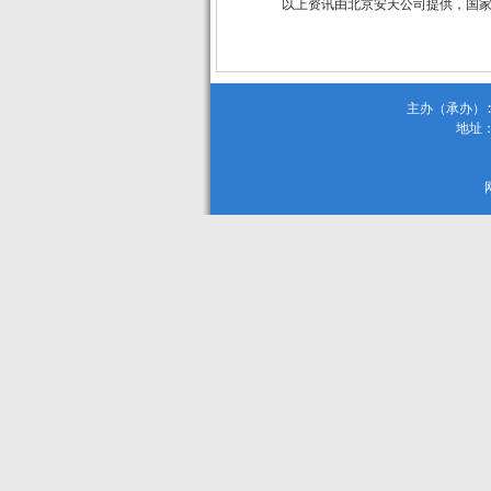
以上资讯由北京安天公司提供，国
主办（承办）:
地址：