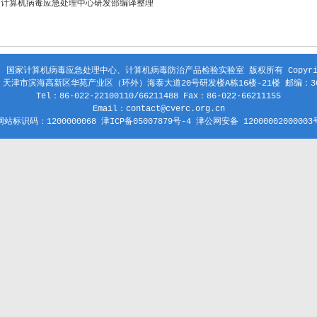
家计算机病毒应急处理中心研发部编译整理
 国家计算机病毒应急处理中心、计算机病毒防治产品检验实验室 版权所有 Copyright
天津市滨海高新区华苑产业区（环外）海泰大道20号研发楼A栋16楼-21楼 邮编：30
Tel：86-022-22100110/66211488 Fax：86-022-66211155
Email：contact@cverc.org.cn
网站标识码：1200000068 津ICP备05007879号-4 津公网安备 12000002000003