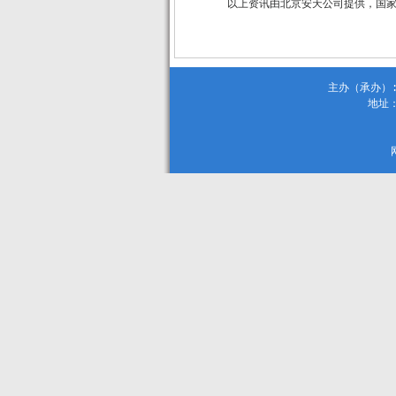
以上资讯由北京安天公司提供，国
主办（承办）:
地址：