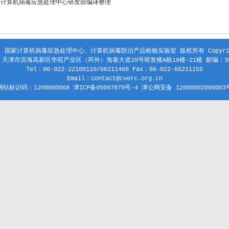
家计算机病毒应急处理中心研发部编译整理
 国家计算机病毒应急处理中心、计算机病毒防治产品检验实验室 版权所有 Copyright
天津市滨海高新区华苑产业区（环外）海泰大道20号研发楼A栋16楼-21楼 邮编：30
Tel：86-022-22100110/66211488 Fax：86-022-66211155
Email：contact@cverc.org.cn
网站标识码：1200000068 津ICP备05007879号-4 津公网安备 12000002000003