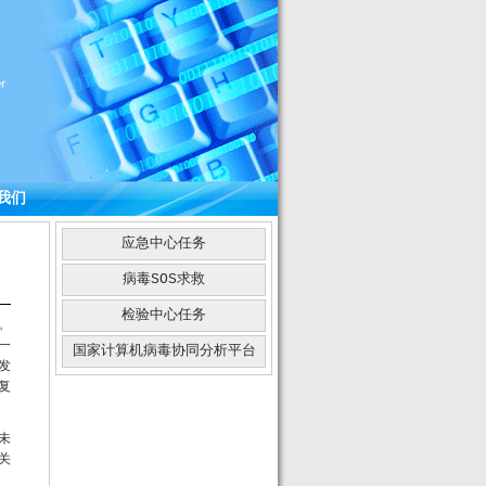
我们
应急中心任务
病毒SOS求救
检验中心任务
。
一
国家计算机病毒协同分析平台
发
复
未
关