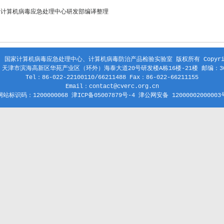
家计算机病毒应急处理中心研发部编译整理
 国家计算机病毒应急处理中心、计算机病毒防治产品检验实验室 版权所有 Copyright
天津市滨海高新区华苑产业区（环外）海泰大道20号研发楼A栋16楼-21楼 邮编：30
Tel：86-022-22100110/66211488 Fax：86-022-66211155
Email：contact@cverc.org.cn
网站标识码：1200000068 津ICP备05007879号-4 津公网安备 12000002000003