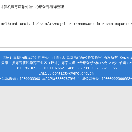
家计算机病毒应急处理中心研发部编译整理
om/threat-analysis/2018/07/magniber-ransomware-improves-expands-
 国家计算机病毒应急处理中心、计算机病毒防治产品检验实验室 版权所有 Copyright
天津市滨海高新区华苑产业区（环外）海泰大道20号研发楼A栋16楼-21楼 邮编：30
Tel：86-022-22100110/66211488 Fax：86-022-66211155
Email：contact@cverc.org.cn
网站标识码：1200000068 津ICP备05007879号-4 津公网安备 12000002000003