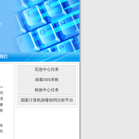
我们
应急中心任务
病毒SOS求救
检验中心任务
码
清
国家计算机病毒协同分析平台
已修
目前
未
关