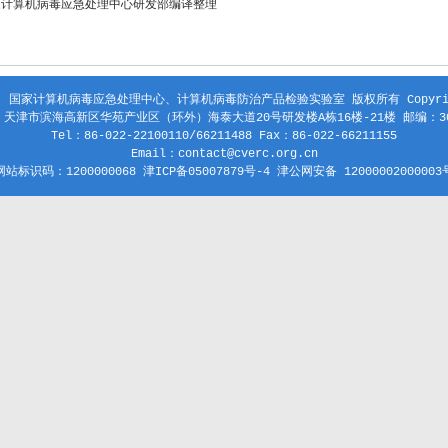
家计算机病毒应急处理中心研发部编译整理
 国家计算机病毒应急处理中心、计算机病毒防治产品检验实验室 版权所有 Copyright
天津市滨海高新区华苑产业区（环外）海泰大道20号研发楼A栋16楼-21楼 邮编：30
Tel：86-022-22100110/66211488 Fax：86-022-66211155
Email：contact@cverc.org.cn
网站标识码：1200000068 津ICP备05007879号-4 津公网安备 12000002000003