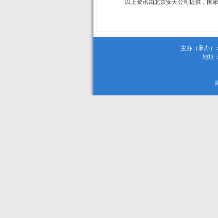
以上资讯由北京安天公司提供，国
主办（承办）:
地址：