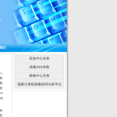
我们
应急中心任务
病毒SOS求救
检验中心任务
有
执
国家计算机病毒协同分析平台
软
o
ng
未
关