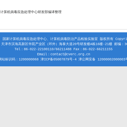
家计算机病毒应急处理中心研发部编译整理
 国家计算机病毒应急处理中心、计算机病毒防治产品检验实验室 版权所有 Copyright
天津市滨海高新区华苑产业区（环外）海泰大道20号研发楼A栋16楼-21楼 邮编：30
Tel：86-022-22100110/66211488 Fax：86-022-66211155
Email：contact@cverc.org.cn
网站标识码：1200000068 津ICP备05007879号-4 津公网安备 12000002000003