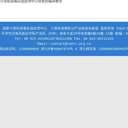
家计算机病毒应急处理中心研发部编译整理
 国家计算机病毒应急处理中心、计算机病毒防治产品检验实验室 版权所有 Copyright
天津市滨海高新区华苑产业区（环外）海泰大道20号研发楼A栋16楼-21楼 邮编：30
Tel：86-022-22100110/66211488 Fax：86-022-66211155
Email：contact@cverc.org.cn
网站标识码：1200000068 津ICP备05007879号-4 津公网安备 12000002000003