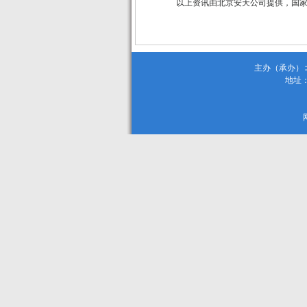
以上资讯由北京安天公司提供，国
主办（承办）:
地址：