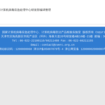
家计算机病毒应急处理中心研发部编译整理
 国家计算机病毒应急处理中心、计算机病毒防治产品检验实验室 版权所有 Copyright
天津市滨海高新区华苑产业区（环外）海泰大道20号研发楼A栋16楼-21楼 邮编：30
Tel：86-022-22100110/66211488 Fax：86-022-66211155
Email：contact@cverc.org.cn
网站标识码：1200000068 津ICP备05007879号-4 津公网安备 12000002000003