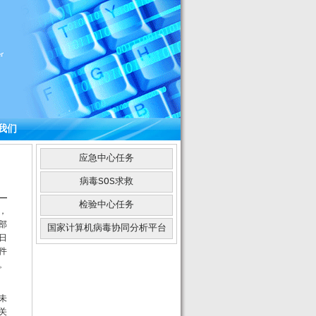
我们
应急中心任务
病毒SOS求救
检验中心任务
，
部
国家计算机病毒协同分析平台
日
件
。
未
关