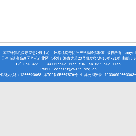
 国家计算机病毒应急处理中心、计算机病毒防治产品检验实验室 版权所有 Copyright
天津市滨海高新区华苑产业区（环外）海泰大道20号研发楼A栋16楼-21楼 邮编：30
Tel：86-022-22100110/66211488 Fax：86-022-66211155
Email：contact@cverc.org.cn
网站标识码：1200000068 津ICP备05007879号-4 津公网安备 12000002000003