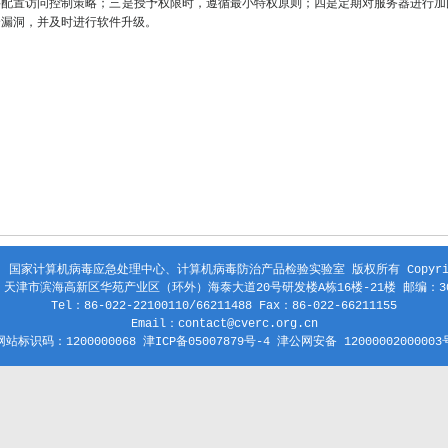
要配置访问控制策略；三是授予权限时，遵循最小特权原则；四是定期对服务器进行加
全漏洞，并及时进行软件升级。
 国家计算机病毒应急处理中心、计算机病毒防治产品检验实验室 版权所有 Copyright
天津市滨海高新区华苑产业区（环外）海泰大道20号研发楼A栋16楼-21楼 邮编：30
Tel：86-022-22100110/66211488 Fax：86-022-66211155
Email：contact@cverc.org.cn
网站标识码：1200000068 津ICP备05007879号-4 津公网安备 12000002000003