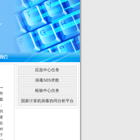
我们
应急中心任务
病毒SOS求救
检验中心任务
所
载
国家计算机病毒协同分析平台
；
的
硬
在
对
下