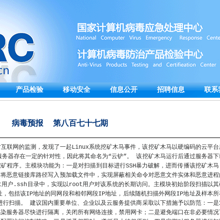
产品检验
移动安全
信息公开
招聘信息
联系
病毒预报 第八百七十七期
互联网的监测，发现了一起Linux系统挖矿木马事件，该挖矿木马以硬编码的云平台
服务器存在一定的针对性，因此将其命名为“云铲”。 该挖矿木马运行后通过服务器下
矿程序。主模块功能为：一是对扫描到目标进行SSH暴力破解，进而传播该挖矿木马
是将恶意链接库路径写入预加载文件中，实现屏蔽相关命令对恶意文件实体和恶意进程
ot用户.ssh目录中，实现以root用户对该系统的长期访问。主模块初始阶段扫描以其
址，包括该IP地址的同网段和相邻网段IP地址，后续随机扫描外网段IP地址及样本所
P进行扫描。 建议国内重要单位、企业以及云服务提供商采取以下措施予以防范：一是
感染服务器尽快进行隔离，关闭所有网络连接，禁用网卡；二是避免端口在非必要情况