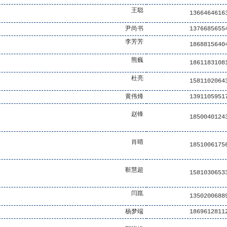
王聪
1366464616
尹尚书
1376685655
李芳芳
1868815640
熊巍
1861183108
杜亮
1581102064
黄伟烽
1391105951
赵锋
1850040124
肖晴
1851006175
靳慧超
1581030653
闫崑
1350200688
杨梦端
1869612811