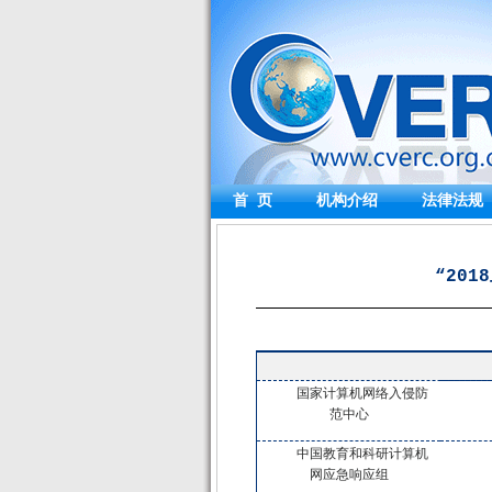
首 页
机构介绍
法律法规
“20
国家计算机网络入侵防
范中心
中国教育和科研计算机
网应急响应组