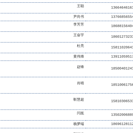
王聪
1366464616
尹尚书
1376685655
李芳芳
1868815640
王奋宇
1860127323
杜亮
1581102064
黄伟烽
1391105951
赵锋
1850040124
肖晴
1851006175
靳慧超
1581030653
闫崑
1350200688
杨梦端
1869612811