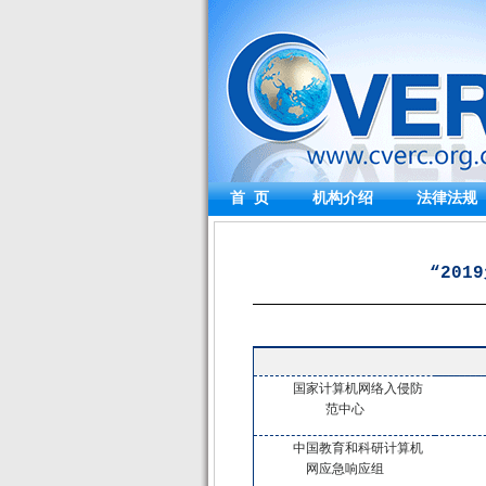
首 页
机构介绍
法律法规
“20
国家计算机网络入侵防
范中心
中国教育和科研计算机
网应急响应组