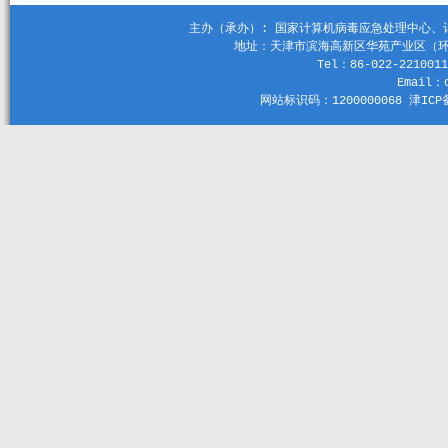
主办（承办）: 国家计算机病毒应急处理中心、计算机
地址：天津市滨海高新区华苑产业区（环外）
Tel：86-022-2210011
Email：c
网站标识码：1200000068 津ICP备